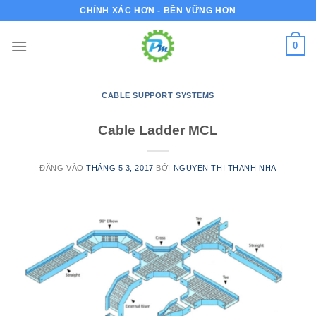
Bỏ
CHÍNH XÁC HƠN - BỀN VỮNG HƠN
qua
nội
0
dung
CABLE SUPPORT SYSTEMS
Cable Ladder MCL
ĐĂNG VÀO
THÁNG 5 3, 2017
BỞI
NGUYEN THI THANH NHA