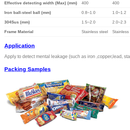
Effective detecting width (Max) (mm)
400
400
Iron ball-steel ball (mm)
0.8~1.0
1.0~1.2
304Sus (mm)
1.5~2.0
2.0~2.3
Frame Material
Stainless steel
Stainless 
Application
Apply to detect mental leakage (such as iron ,copper,lead, stai
Packing Samples