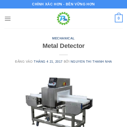
Bỏ
CHÍNH XÁC HƠN - BỀN VỮNG HƠN
qua
nội
0
dung
MECHANICAL
Metal Detector
ĐĂNG VÀO
THÁNG 4 21, 2017
BỞI
NGUYEN THI THANH NHA