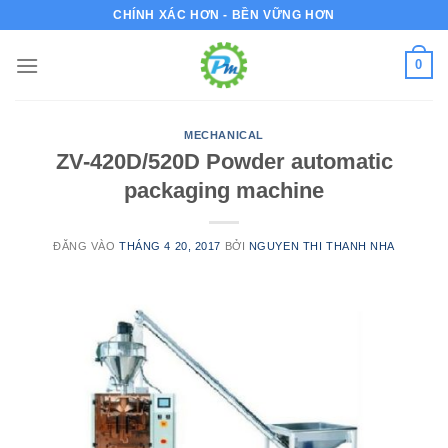
Bỏ
CHÍNH XÁC HƠN - BỀN VỮNG HƠN
qua
nội
0
dung
MECHANICAL
ZV-420D/520D Powder automatic
packaging machine
ĐĂNG VÀO
THÁNG 4 20, 2017
BỞI
NGUYEN THI THANH NHA