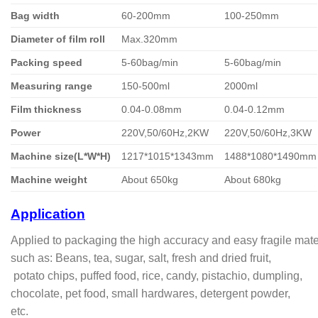
Bag width
60-200mm
100-250mm
D
iameter
of film roll
Max.320mm
Packing
speed
5-60bag/min
5-60bag/min
M
easur
ing range
150-500ml
2000ml
Fil
m thickness
0.04-0.08mm
0.04-0.12mm
Power
220V,50/60Hz,2KW
220V,50/60Hz,3KW
Machine size
(L*W*H)
1217*1015*1343mm
1488*1080*1490mm
Machine
weight
About 650kg
About 680kg
Application
Applied to packaging the high accuracy and easy fragile mater
such as: Beans, tea, sugar, salt, fresh and dried fruit,
potato chips, puffed food, rice, candy, pistachio, dumpling,
chocolate, pet food, small hardwares, detergent powder,
etc.