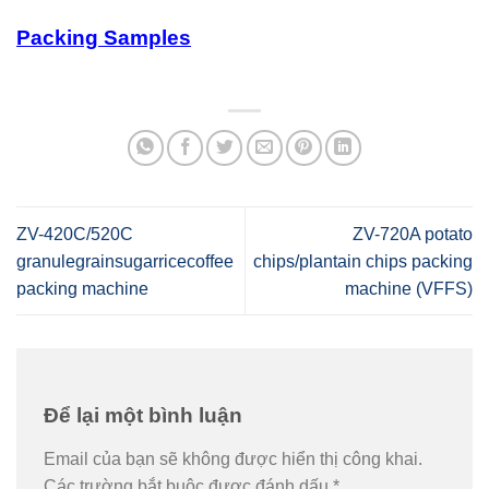
Packing Samples
ZV-420C/520C
ZV-720A potato
granulegrainsugarricecoffee
chips/plantain chips packing
packing machine
machine (VFFS)
Để lại một bình luận
Email của bạn sẽ không được hiển thị công khai.
Các trường bắt buộc được đánh dấu
*