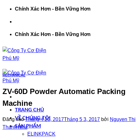
Bỏ
Chính Xác Hơn - Bền Vững Hơn
qua
nội
dung
Chính Xác Hơn - Bền Vững Hơn
MECHANICAL
ZV-60D Powder Automatic Packing
Machine
TRANG CHỦ
VỀ CHÚNG TÔI
Đăng vào
Tháng 4 20, 2017
Tháng 5 3, 2017
bởi
Nguyen Thi
SẢN PHẨM
Thanh Nha
ELINKPACK