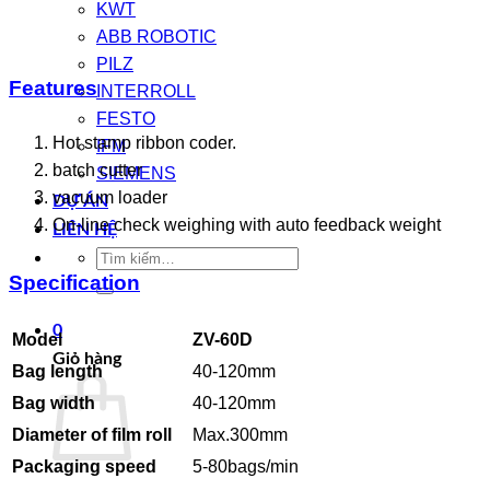
KWT
ABB ROBOTIC
PILZ
Features
INTERROLL
FESTO
Hot stamp ribbon coder.
IFM
batch cutter
SIEMENS
vacuum loader
DỰ ÁN
On-line check weighing with auto feedback weight
LIÊN HỆ
Tìm
Specification
kiếm:
0
Model
ZV-60
D
Giỏ hàng
Bag length
40-120mm
Bag
width
40-120mm
Diameter
of f
ilm roll
Max.300mm
Pack
ag
ing
speed
5-80bags/min