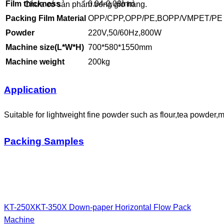
Film thickness
0.04-0.08mm
Chưa có sản phẩm trong giỏ hàng.
Packing Film Material
OPP/CPP,OPP/PE,BOPP/VMPET/PE e
Powder
220V,50/60Hz,800W
Machine size(L*
W
*H)
700*580*1550mm
Machine
weight
200kg
Application
Suitable for lightweight fine powder such as flour,tea powder,
Packing Samples
KT-250XKT-350X Down-paper Horizontal Flow Pack
Machine