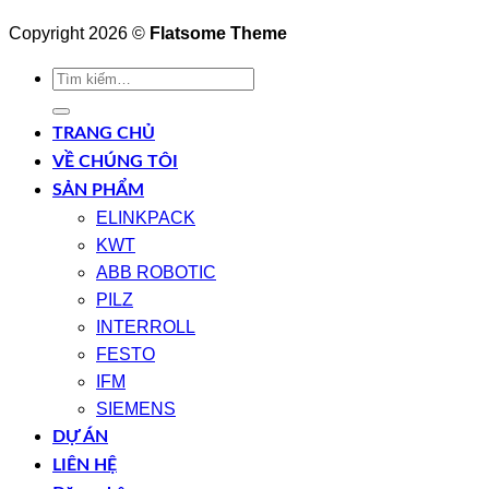
Copyright 2026 ©
Flatsome Theme
Tìm
kiếm:
TRANG CHỦ
VỀ CHÚNG TÔI
SẢN PHẨM
ELINKPACK
KWT
ABB ROBOTIC
PILZ
INTERROLL
FESTO
IFM
SIEMENS
DỰ ÁN
LIÊN HỆ